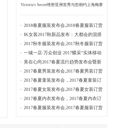
Victoria's Secret维密亚洲首秀与您相约上海梅赛
德斯奔驰文化中心
2018春夏服装发布会,2018春夏服装订货
会大全
IK女装2017秋新品发布：大都会的混搭
实验
2017秋冬服装发布会,2017秋冬服装订货
会集锦
一城一店·万众创业 2017蝶采“实体移动
店商”模式发布会
美在心尚2017春夏流行趋势发布会暨新
品订货会
2017春夏男装发布会,2017春夏男装订货
会大全
2017春夏童装发布会，2017春夏童装订
货会大全
2017春夏女装发布会,2017春夏女装订货
会大全
2017春夏内衣发布会，2017春夏内衣订
货会正在进行时...
2017春夏服装发布会,2017春夏服装订货
会大全