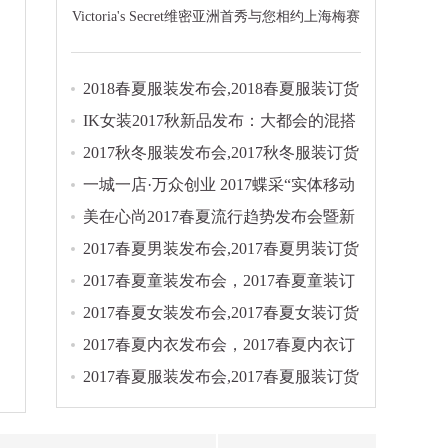
Victoria's Secret维密亚洲首秀与您相约上海梅赛
德斯奔驰文化中心
2018春夏服装发布会,2018春夏服装订货
会大全
IK女装2017秋新品发布：大都会的混搭
实验
2017秋冬服装发布会,2017秋冬服装订货
会集锦
一城一店·万众创业 2017蝶采“实体移动
店商”模式发布会
美在心尚2017春夏流行趋势发布会暨新
品订货会
2017春夏男装发布会,2017春夏男装订货
会大全
2017春夏童装发布会，2017春夏童装订
货会大全
2017春夏女装发布会,2017春夏女装订货
会大全
2017春夏内衣发布会，2017春夏内衣订
货会正在进行时...
2017春夏服装发布会,2017春夏服装订货
会大全