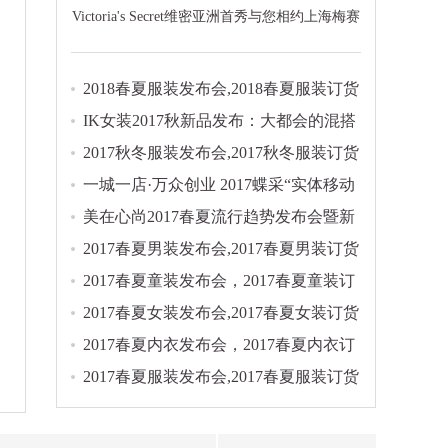
Victoria's Secret维密亚洲首秀与您相约上海梅赛
德斯奔驰文化中心
2018春夏服装发布会,2018春夏服装订货
会大全
IK女装2017秋新品发布：大都会的混搭
实验
2017秋冬服装发布会,2017秋冬服装订货
会集锦
一城一店·万众创业 2017蝶采“实体移动
店商”模式发布会
美在心尚2017春夏流行趋势发布会暨新
品订货会
2017春夏男装发布会,2017春夏男装订货
会大全
2017春夏童装发布会，2017春夏童装订
货会大全
2017春夏女装发布会,2017春夏女装订货
会大全
2017春夏内衣发布会，2017春夏内衣订
货会正在进行时...
2017春夏服装发布会,2017春夏服装订货
会大全